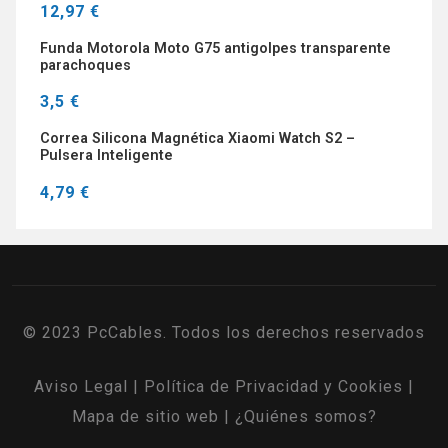
12,97 €
Funda Motorola Moto G75 antigolpes transparente
parachoques
3,5 €
Correa Silicona Magnética Xiaomi Watch S2 –
Pulsera Inteligente
4,79 €
© 2023 PcCables. Todos los derechos reservados
Aviso Legal
|
Política de Privacidad y Cookies
|
Mapa de sitio web
|
¿Quiénes somos?