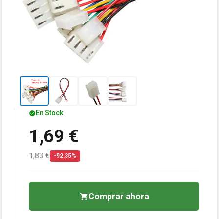
En Stock
1,69 €
1,83 €
-92.35%
Comprar ahora