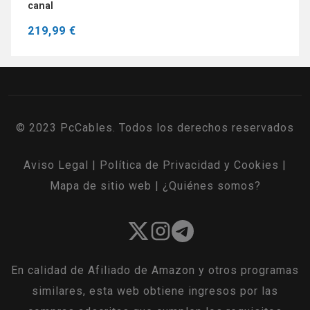
canal
219,99 €
© 2023 PcCables. Todos los derechos reservados
Aviso Legal
|
Política de Privacidad y Cookies
|
Mapa de sitio web
|
¿Quiénes somos?
En calidad de Afiliado de Amazon y otros programas
similares, esta web obtiene ingresos por las