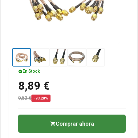
En Stock
8,89 €
9,53 €
-93.28%
Comprar ahora