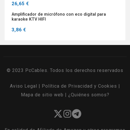
26,65 €
Amplificador de micrófono con eco digital para
karaoke KTV HIFI
3,86 €
© 2023 PcCables. Todos los derechos reservados
Aviso Legal
|
Política de Privacidad y Cookies
|
Mapa de sitio web
|
¿Quiénes somos?