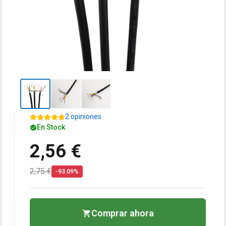
2 opiniones
En Stock
2,56 €
2,75 €
-93.09%
Comprar ahora