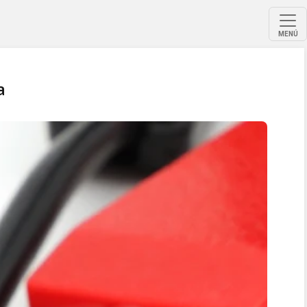
MENÚ
a