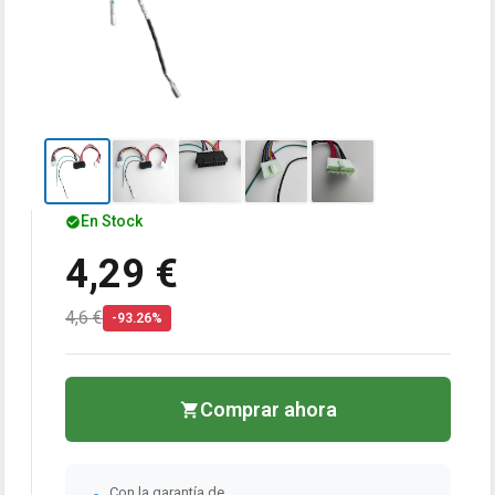
En Stock
4,29 €
4,6 €
-93.26%
Comprar ahora
Con la garantía de