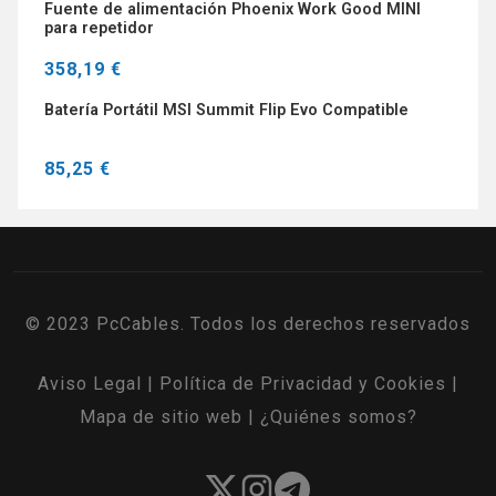
Fuente de alimentación Phoenix Work Good MINI
para repetidor
358,19 €
Batería Portátil MSI Summit Flip Evo Compatible
85,25 €
© 2023 PcCables. Todos los derechos reservados
Aviso Legal
|
Política de Privacidad y Cookies
|
Mapa de sitio web
|
¿Quiénes somos?