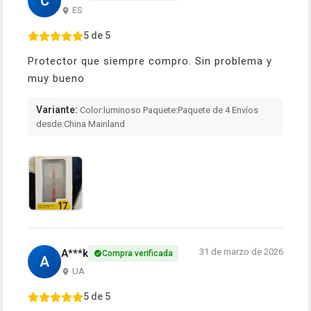
C
ES
5 de 5
Protector que siempre compro. Sin problema y
muy bueno
Variante:
Color:luminoso Paquete:Paquete de 4 Envíos
desde:China Mainland
31 de marzo de 2026
A***k
Compra verificada
A
UA
5 de 5