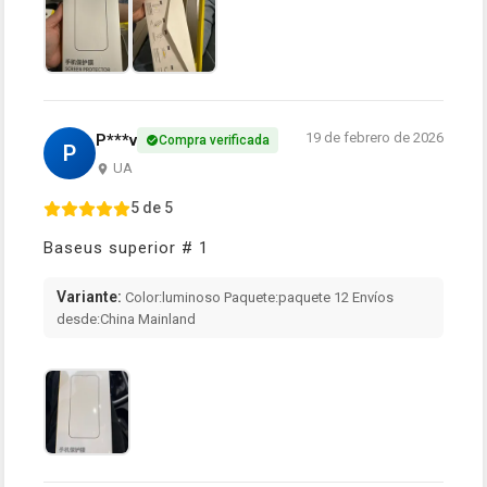
19 de febrero de 2026
P***v
Compra verificada
P
UA
5 de 5
Baseus superior # 1
Variante:
Color:luminoso Paquete:paquete 12 Envíos
desde:China Mainland