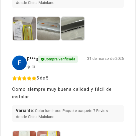
desde:China Mainland
31 de marzo de 2026
F***s
Compra verificada
F
CL
5 de 5
Como siempre muy buena calidad y fácil de
instalar
Variante:
Color:luminoso Paquete:paquete 7 Envíos
desde:China Mainland