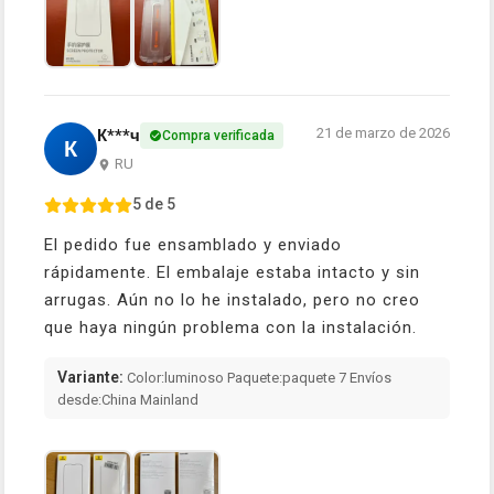
21 de marzo de 2026
К***ч
Compra verificada
К
RU
5 de 5
El pedido fue ensamblado y enviado
rápidamente. El embalaje estaba intacto y sin
arrugas. Aún no lo he instalado, pero no creo
que haya ningún problema con la instalación.
Variante:
Color:luminoso Paquete:paquete 7 Envíos
desde:China Mainland