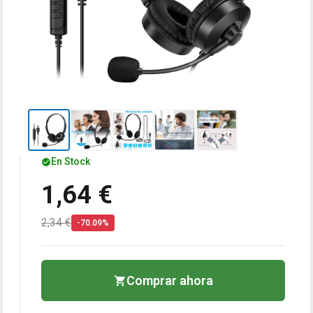
En Stock
1,64 €
2,34 €
-70.09%
Comprar ahora