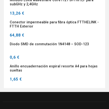
Módulo LoRa Waveshare Core1121 SPI HF/LF para
subGHz y 2,4GHz
13,26 €
Conector impermeable para fibra óptica FTTHELINK -
FTTH Exterior
64,88 €
Diodo SMD de conmutación 1N4148 – SOD-123
0,6 €
Anillo encuadernación espiral resorte A4 para hojas
sueltas
1,65 €