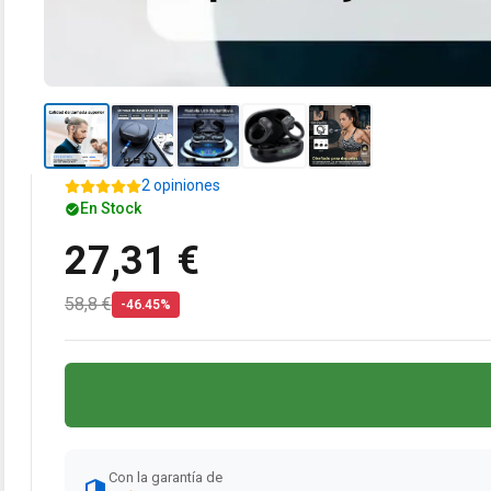
2 opiniones
En Stock
27,31 €
58,8 €
-46.45%
Con la garantía de