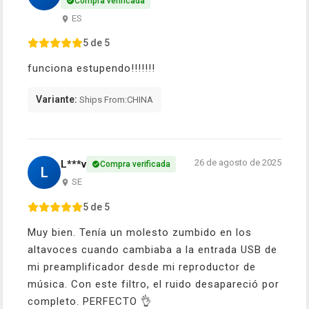
Compra verificada
ES
5 de 5
funciona estupendo!!!!!!!
Variante:
Ships From:CHINA
26 de agosto de 2025
L***v
Compra verificada
L
SE
5 de 5
Muy bien. Tenía un molesto zumbido en los
altavoces cuando cambiaba a la entrada USB de
mi preamplificador desde mi reproductor de
música. Con este filtro, el ruido desapareció por
completo. PERFECTO 👌