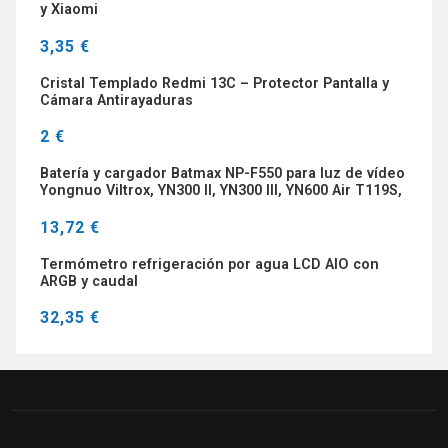
y Xiaomi
3,35 €
Cristal Templado Redmi 13C – Protector Pantalla y
Cámara Antirayaduras
2 €
Batería y cargador Batmax NP-F550 para luz de vídeo
Yongnuo Viltrox, YN300 II, YN300 III, YN600 Air T119S,
luz de vídeo NP-F
13,72 €
Termómetro refrigeración por agua LCD AIO con
ARGB y caudal
32,35 €