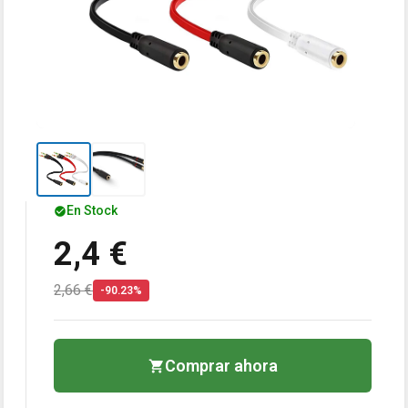
En Stock
2,4 €
2,66 €
-90.23%
Comprar ahora