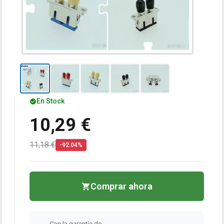
En Stock
10,29 €
11,18 €
-92.04%
Comprar ahora
Con la garantía de