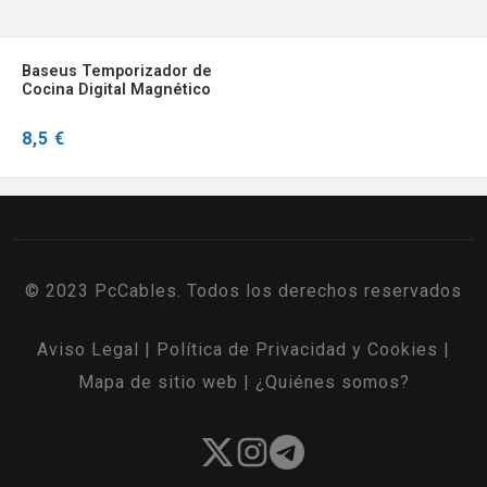
Baseus Temporizador de
Cocina Digital Magnético
con Rotación
8,5 €
© 2023 PcCables. Todos los derechos reservados
Aviso Legal
|
Política de Privacidad y Cookies
|
Mapa de sitio web
|
¿Quiénes somos?