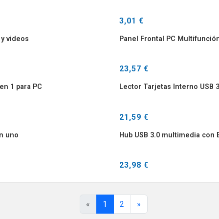
3,01 €
 y videos
Panel Frontal PC Multifunción
23,57 €
en 1 para PC
Lector Tarjetas Interno USB 
21,59 €
en uno
Hub USB 3.0 multimedia con E
23,98 €
«
1
2
»