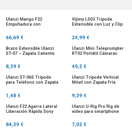
Ulanzi Mango F22
Vijimy LS03 Trípode
Empuñadura con
Extensible con Luz y Clip
Liberación Rápida para
para Teléfono
Cámara
66,69 €
24,99 €
Brazo Extensible Ulanzi
Ulanzi Mini Teleprompter
ST-07 – Zapata Caliente
RT02 Portátil Cámaras
para Micrófono
Móviles
8,39 €
49,2 €
Ulanzi ST-06S Trípode
Ulanzi Trípode Vertical
para Teléfono con Zapata
Móvil con Zapata Fría
Fría
1,48 €
9,39 €
Ulanzi F22 Agarre Lateral
Ulanzi U-Rig Pro Rig de
Liberación Rápida Sony
video para smartphone
A7III A7RIII A9
con zapatas
84,39 €
7,02 €