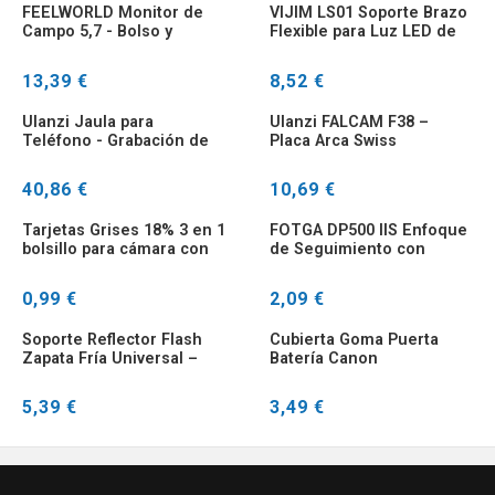
FEELWORLD Monitor de
VIJIM LS01 Soporte Brazo
Campo 5,7 - Bolso y
Flexible para Luz LED de
Estuche Transporte
Escritorio
F570/F5/F6
13,39 €
8,52 €
Ulanzi Jaula para
Ulanzi FALCAM F38 –
Teléfono - Grabación de
Placa Arca Swiss
Vlogs
Liberación Rápida DSLR
40,86 €
10,69 €
Tarjetas Grises 18% 3 en 1
FOTGA DP500 IIS Enfoque
bolsillo para cámara con
de Seguimiento con
correa
Paradas Duras y Escala
0,99 €
2,09 €
Soporte Reflector Flash
Cubierta Goma Puerta
Zapata Fría Universal –
Batería Canon
Para Estudio y SLR
450D/500D/550D/600D/650D/
5,39 €
3,49 €